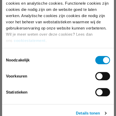
cookies en analytische cookies. Functionele cookies zijn
cookies die nodig zijn om de website goed te laten
Voor een stabiele bijdrage van
werken. Analytische cookies zijn cookies die nodig zijn
voor het beheer van webstatistieken waarmee wij de
Ster aan de publieke omroep zijn
gebruikerservaring op onze website kunnen verbeteren.
geen langere reclameblokken
Wil je meer weten over deze cookies? Lees dan
nodig. Als commerciële
ons
cookiestatement
.
adverteerders dezelfde
Toestemmingsselectie
mogelijkheden krijgen bij Ster als
Noodzakelijk
maatschappelijke organisaties, kan
de publieke omroep ook in de
Voorkeuren
toekomst rekenen op voldoende
financiering.
Statistieken
CARLA BERKHOUT
Details tonen