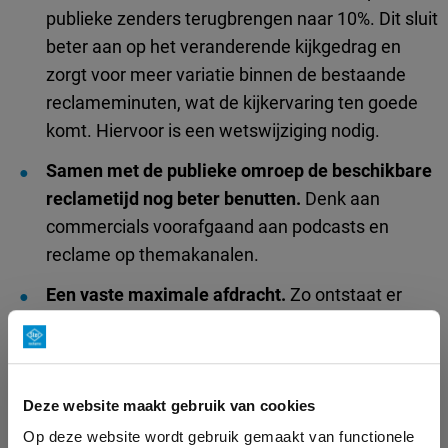
publieke zenders terugbrengen naar 10%. Dit sluit
beter aan op het veranderende kijkgedrag en
zorgt voor meer variatie binnen de bestaande
reclameminuten, wat de kijkervaring ten goede
komt. Hiervoor is een wetswijziging nodig.
Samen met de publieke omroep de beschikbare
reclametijd nog beter benutten.
Denk aan
commercials voorafgaand aan podcasts en
reclame op themakanalen.
Een vaste maximale afdracht.
Zo ontstaat er
ruimte om – samen met de publieke omroep en
binnen afgesproken kaders – te anticiperen op
verder veranderend mediagedrag. Dit zorgt voor
stabiliteit voor de publieke omroep en
Deze website maakt gebruik van cookies
duidelijkheid voor adverteerders.
Op deze website wordt gebruik gemaakt van functionele