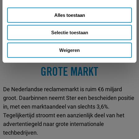
Ster-directeur
Alles toestaan
Selectie toestaan
STER IS EN BLIJFT EEN
Weigeren
BESCHEIDEN SPELER IN EEN
GROTE MARKT
De Nederlandse reclamemarkt is ruim €6 miljard
groot. Daarbinnen neemt Ster een bescheiden positie
in, met een marktaandeel van slechts 3,6%.
Tegelijkertijd stroomt een aanzienlijk deel van het
advertentiegeld naar grote internationale
techbedrijven.