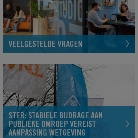
VEELGESTELDE VRAGEN
STER: STABIELE BIJDRAGE AAN
PUBLIEKE OMROEP VEREIST
AANPASSING WETGEVING