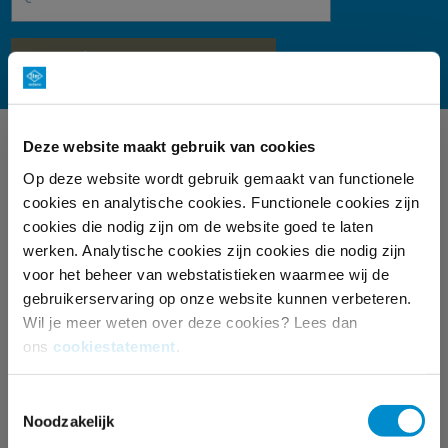
Bereken mijn campagne
Deze website maakt gebruik van cookies
ZELF AAN DE SLAG
Op deze website wordt gebruik gemaakt van functionele
cookies en analytische cookies. Functionele cookies zijn
cookies die nodig zijn om de website goed te laten
werken. Analytische cookies zijn cookies die nodig zijn
voor het beheer van webstatistieken waarmee wij de
gebruikerservaring op onze website kunnen verbeteren.
Wil je meer weten over deze cookies? Lees dan
ons
cookiestatement
.
STER KLANTPORTAL
Toestemmingsselectie
Van uitzendschema tot campagne-overzicht, van
Noodzakelijk
facturen tot het direct aanvragen van campagnes: