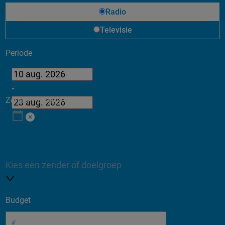
Radio
Televisie
Periode
-
Zender / Doelgroep
Kies een zender of doelgroep
Budget