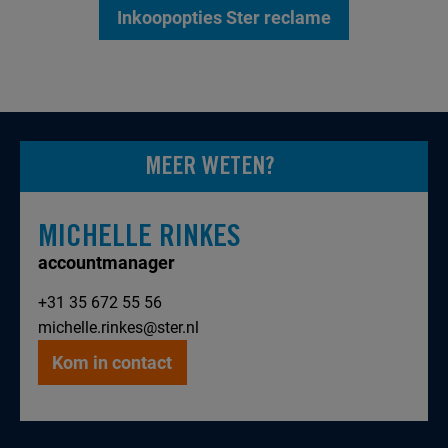
Inkoopopties Ster reclame
MEER WETEN?
MICHELLE RINKES
accountmanager
+31 35 672 55 56
michelle.rinkes@ster.nl
Kom in contact