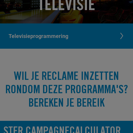
TELEVISIE
Televisieprogrammering
WIL JE RECLAME INZETTEN
RONDOM DEZE PROGRAMMA'S?
BEREKEN JE BEREIK
STER CAMPAGNECALCULATOR