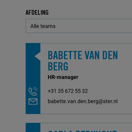
AFDELING
BABETTE VAN DEN
BERG
HR-manager
+31 35 672 55 32
babette.van.den.berg@ster.nl