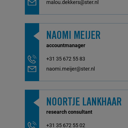
malou.dekkers@ster.nl
NAOMI MEIJER
accountmanager
+31 35 672 55 83
naomi.meijer@ster.nl
NOORTJE LANKHAAR
research consultant
+31 35 672 55 02