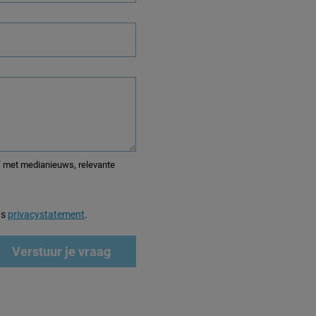
elevante
ns
privacystatement
.
Verstuur je vraag