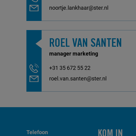
noortje.lankhaar@ster.nl
ROEL VAN SANTEN
manager marketing
+31 35 672 55 22
roel.van.santen@ster.nl
Telefoon
KOM IN