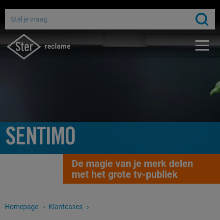
Adverteren bij de publieke omroep
Bereik miljoenen Nederlanders
Gratis media-advies
SENTIMO
De magie van je merk delen
met het grote tv-publiek
Homepage
Klantcases