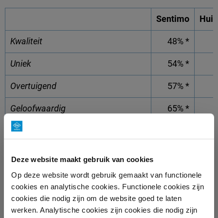
Sentimo
Huis
Kwaliteit
48% *
Uniek
54% *
Overtuigend
57% *
Geloofwaardig
65% *
Zet aan om naar de website te gaan
40% *
Deze website maakt gebruik van cookies
*Significant
Op deze website wordt gebruik gemaakt van functionele
cookies en analytische cookies. Functionele cookies zijn
cookies die nodig zijn om de website goed te laten
werken. Analytische cookies zijn cookies die nodig zijn
CAMPAGNERESULTATEN