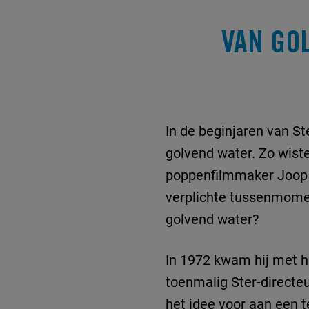
VAN GO
In de beginjaren van S
golvend water. Zo wist
poppenfilmmaker Joop G
verplichte tussenmomen
golvend water?
In 1972 kwam hij met h
toenmalig Ster-directe
het idee voor aan een t