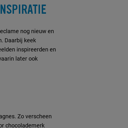
NSPIRATIE
iereclame nog nieuw en
n. Daarbij keek
eelden inspireerden en
aarin later ook
agnes. Zo verscheen
oor chocolademerk