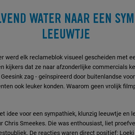
LVEND WATER NAAR EEN SYM
LEEUWTJE
ter werd elk reclameblok visueel gescheiden met ee
en kijkers dat ze naar afzonderlijke commercials k
eesink zag - geïnspireerd door buitenlandse voor
ten ook leuker konden. Waarom geen vrolijk filmp
et idee voor een sympathiek, klunzig leeuwtje en l
ur Chris Smeekes. Die was enthousiast, liet proefv
estpubliek. De reacties waren direct positief: Loe