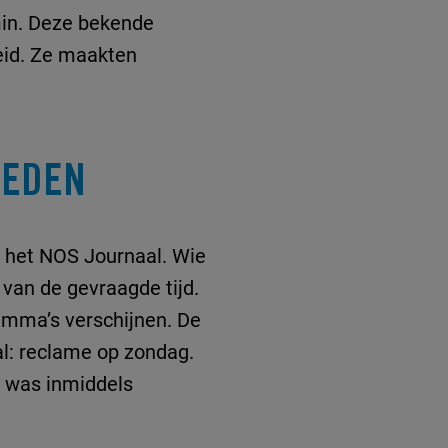
min. Deze bekende
eid. Ze maakten
HEDEN
d het NOS Journaal. Wie
van de gevraagde tijd.
amma’s verschijnen. De
l: reclame op zondag.
e was inmiddels