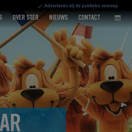
Adverteren bij de publieke omroep
S
OVER STER
NIEUWS
CONTACT
AAR