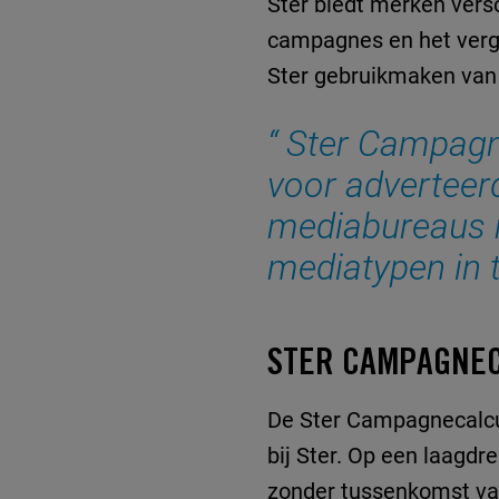
Ster biedt merken versc
campagnes en het verge
Ster gebruikmaken va
Ster Campagn
voor adverteer
mediabureaus 
mediatypen in 
STER CAMPAGNECA
De Ster Campagnecalcul
bij Ster. Op een laagdr
zonder tussenkomst van