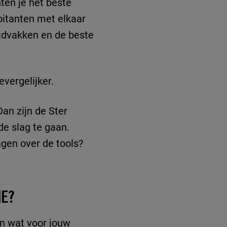
ten je het beste
loitanten met elkaar
tijdvakken en de beste
vergelijker.
an zijn de Ster
e slag te gaan.
agen over de tools?
NE?
en wat voor jouw