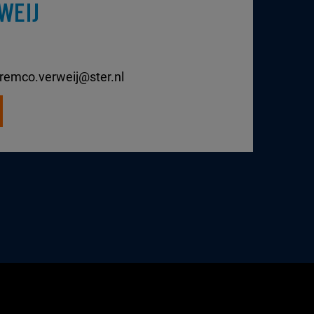
WEIJ
remco.verweij@ster.nl