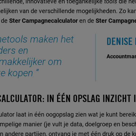
hillende, innovatieve en toegankelijke
tools
die he
lijken van de verschillende mogelijkheden. Zo kan
n de
Ster Campagnecalculator
en de
Ster Campagnev
etools maken het
DENISE 
ders en
Accountman
makkelijker om
te kopen
LCULATOR: IN ÉÉN OPSLAG INZICHT 
ator laat in één oogopslag zien wat je kunt ber
empelige manier (je vult je data, doelgroep en besc
 andere partijen, ontvang je met één druk op de 