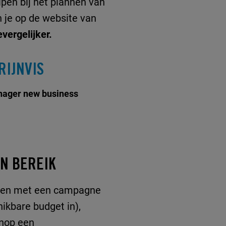
lpen bij het plannen van
 je op de website van
ergelijker.
RIJNVIS
ager new business
IN BEREIK
eiken met een campagne
hikbare budget in),
knop een