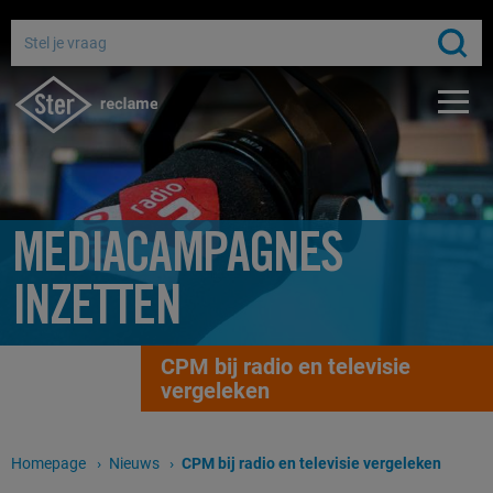
Adverteren bij de publieke omroep
Bereik miljoenen Nederlanders
Gratis media-advies
MEDIACAMPAGNES
INZETTEN
CPM bij radio en televisie
vergeleken
Homepage
Nieuws
Huidige pagina:
CPM bij radio en televisie vergeleken