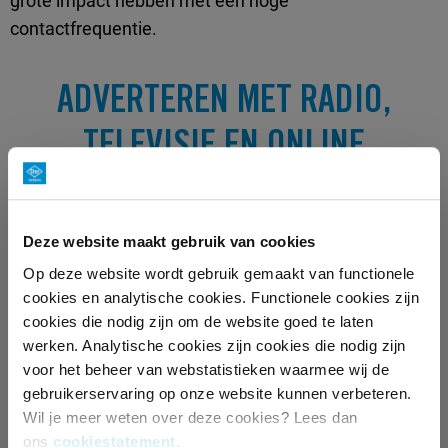
grote impact hebben met een hoge
contactfrequentie.
ADVERTEREN MET RADIO,
TELEVISIE EN ONLINE
Wie radio en televisie goed vergelijkt met online
media, ziet al snel dat deze kanalen verrassend
Deze website maakt gebruik van cookies
kostenefficiënt zijn. Niet alleen omdat de CPM vaak
Op deze website wordt gebruik gemaakt van functionele
scherp is, maar vooral door de aandacht die ze
cookies en analytische cookies. Functionele cookies zijn
krijgen, de herhaling van de boodschap en de
cookies die nodig zijn om de website goed te laten
betrouwbare context waarin je adverteert. Deze
werken. Analytische cookies zijn cookies die nodig zijn
eigenschappen, in combinatie met het vertrouwen in
voor het beheer van webstatistieken waarmee wij de
gebruikerservaring op onze website kunnen verbeteren.
de publieke omgeving, zorgt voor een effectieve
Wil je meer weten over deze cookies? Lees dan
campagne die een groot publiek bereikt. Door radio,
ons
cookiestatement
.