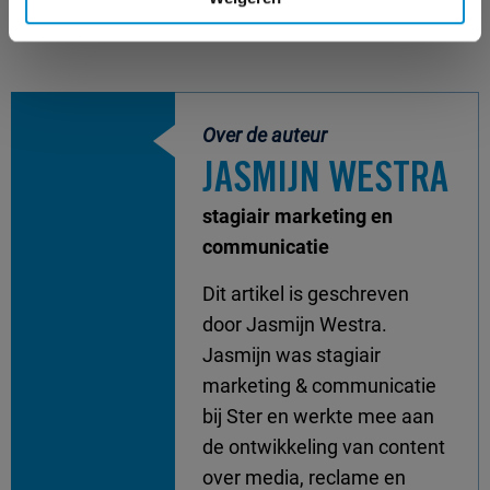
Over de auteur
JASMIJN WESTRA
stagiair marketing en
communicatie
Dit artikel is geschreven
door Jasmijn Westra.
Jasmijn was stagiair
marketing & communicatie
bij Ster en werkte mee aan
de ontwikkeling van content
over media, reclame en