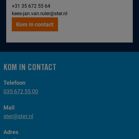
+31 35 672 55 64
kees-jan.van.ruler@ster.nl
Kom in contact
KOM IN CONTACT
Telefoon
035 672 55 00
Mail
ster@ster.nl
Adres