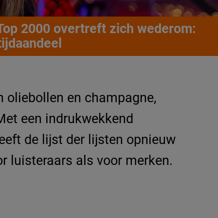
Top 2000 overtreft zich wederom:
tijdaandeel
an oliebollen en champagne,
 Met een indrukwekkend
ft de lijst der lijsten opnieuw
r luisteraars als voor merken.