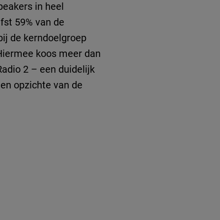
eakers in heel
efst 59% van de
bij de kerndoelgroep
n. Hiermee koos meer dan
adio 2 – een duidelijk
 ten opzichte van de