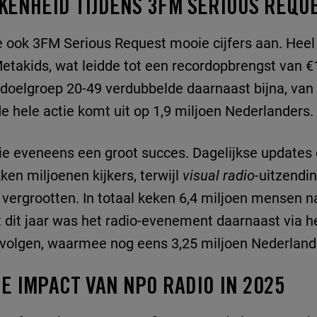
KENHEID TIJDENS 3FM SERIOUS REQU
e ook 3FM Serious Request mooie cijfers aan. He
etakids, wat leidde tot een recordopbrengst van €
e doelgroep 20-49 verdubbelde daarnaast bijna, van
de hele actie komt uit op 1,9 miljoen Nederlanders.
tie eveneens een groot succes. Dagelijkse updates
en miljoenen kijkers, terwijl
visual radio
-uitzendi
r vergrootten. In totaal keken 6,4 miljoen mensen 
t dit jaar was het radio-evenement daarnaast via
e volgen, waarmee nog eens 3,25 miljoen Nederland
E IMPACT VAN NPO RADIO IN 2025