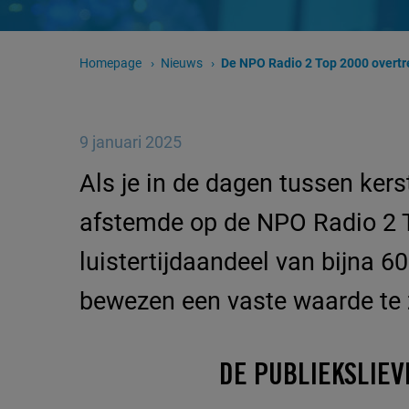
Homepage
Nieuws
Huidige pagina:
De NPO Radio 2 Top 2000 overtreft zich wed
9 januari 2025
Als je in de dagen tussen ker
afstemde op de NPO Radio 2 T
luistertijdaandeel van bijna 6
bewezen een vaste waarde te z
DE PUBLIEKSLIEV