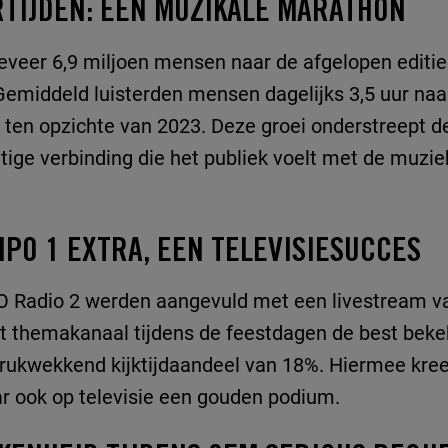
RTIJDEN: EEN MUZIKALE MARATHON
geveer 6,9 miljoen mensen naar de afgelopen editi
 Gemiddeld luisterden mensen dagelijks 3,5 uur naar
 ten opzichte van 2023. Deze groei onderstreept de
ige verbinding die het publiek voelt met de muzie
NPO 1 EXTRA, EEN TELEVISIESUCCES
O Radio 2 werden aangevuld met een livestream v
t themakanaal tijdens de feestdagen de best beke
rukwekkend kijktijdaandeel van 18%. Hiermee kree
ar ook op televisie een gouden podium.