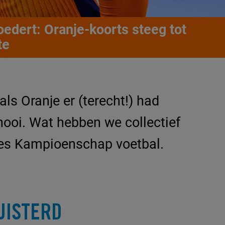
oedert: Oranje-koorts steeg tot
te
als Oranje er (terecht!) had
rnooi. Wat hebben we collectief
pees Kampioenschap voetbal.
UISTERD