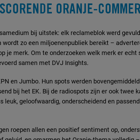
 SCORENDE ORANJE-COMMER
assamedium bij uitstek: elk reclameblok werd gevul
n wordt zo een miljoenenpubliek bereikt – adverte
 op je merk. Om te onderzoeken welk merk er echt 
evoerd samen met DVJ Insights.
 KPN en Jumbo. Hun spots werden bovengemiddeld 
end bij het EK. Bij de radiospots zijn er ook twee 
s leuk, geloofwaardig, onderscheidend en passend 
gen roepen allen een positief sentiment op, onde
 geluid, en omarmen het Oranje-thema volledig – e