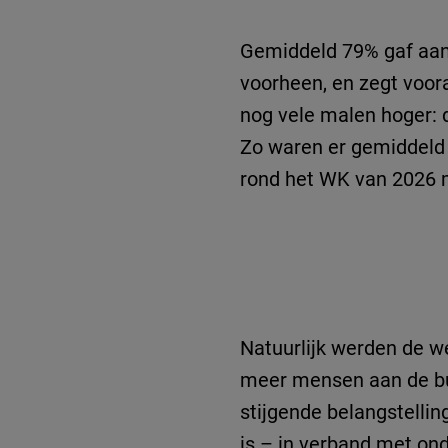
Gemiddeld 79% gaf aan h
voorheen, en zegt vooral
nog vele malen hoger: d
Zo waren er gemiddeld 
rond het WK van 2026 me
Natuurlijk werden de w
meer mensen aan de bui
stijgende belangstelli
is – in verband met on