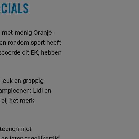
CIALS
d met menig Oranje-
ren rondom sport heeft
scoorde dit EK, hebben
leuk en grappig
kampioenen: Lidl en
bij het merk
rsteunen met
n laten tegelijkertijd