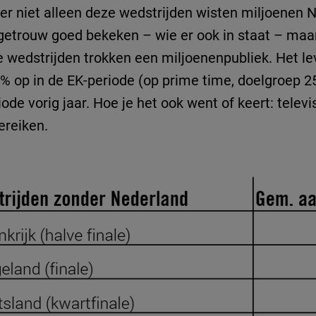
hter niet alleen deze wedstrijden wisten miljoenen 
iegetrouw goed bekeken – wie er ook in staat – maa
re wedstrijden trokken een miljoenenpubliek. Het 
8% op in de EK-periode (op prime time, doelgroep 25
ode vorig jaar. Hoe je het ook went of keert: telev
reiken.