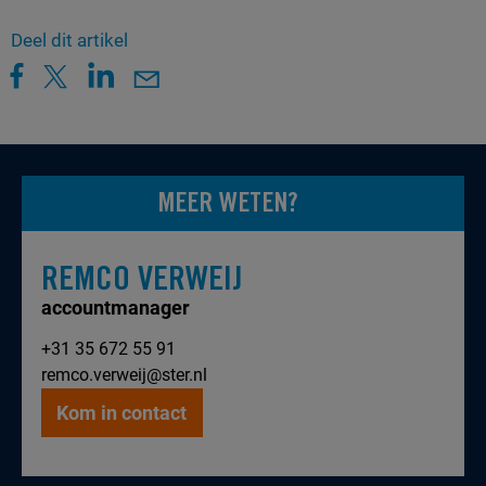
Deel dit artikel
MEER WETEN?
REMCO VERWEIJ
accountmanager
+31 35 672 55 91
remco.verweij@ster.nl
Kom in contact