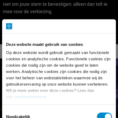
niet om jouw stem te bevestigen: alleen dan telt ie
mee voor de verkiezing.
Je hebt tot en met 22 maart de tijd om te stemmen,
en dit kan alleen via
de website
.
Deze website maakt gebruik van cookies
Op deze website wordt gebruik gemaakt van functionele
cookies en analytische cookies. Functionele cookies zijn
cookies die nodig zijn om de website goed te laten
werken. Analytische cookies zijn cookies die nodig zijn
voor het beheer van webstatistieken waarmee wij de
gebruikerservaring op onze website kunnen verbeteren.
Wil je meer weten over deze cookies? Lees dan
ons
cookiestatement
.
Toestemmingsselectie
Noodzakelijk