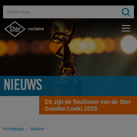
Adverteren bij de publieke omroep
Bereik miljoenen Nederlanders
Gratis media-advies
NIEUWS
Dit zijn de finalisten van de Ster
Gouden Loeki 2025
Homepage
Nieuws