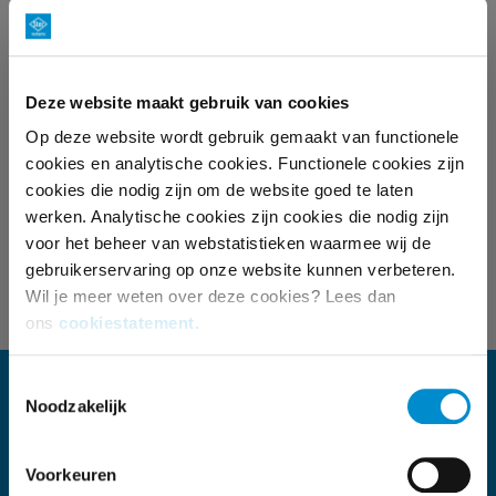
betekenen?
IS JOUW INTERESSE GEWEKT?
Deze website maakt gebruik van cookies
Hoe klein of groot jouw merk op dit moment ook is; als
Op deze website wordt gebruik gemaakt van functionele
cookies en analytische cookies. Functionele cookies zijn
je de ambitie hebt om jouw merk te laten groeien,
cookies die nodig zijn om de website goed te laten
biedt onze whitepaper inzicht en advies voor jouw
werken. Analytische cookies zijn cookies die nodig zijn
communicatie-, marketing- en mediastrategie.
voor het beheer van webstatistieken waarmee wij de
Benieuwd welke inzichten en adviezen dat zijn? Klik
gebruikerservaring op onze website kunnen verbeteren.
dan
hier
voor de whitepaper.
Wil je meer weten over deze cookies? Lees dan
ons
cookiestatement
.
Toestemmingsselectie
KOM IN CONTACT
Noodzakelijk
Telefoon
Voorkeuren
035 672 55 00