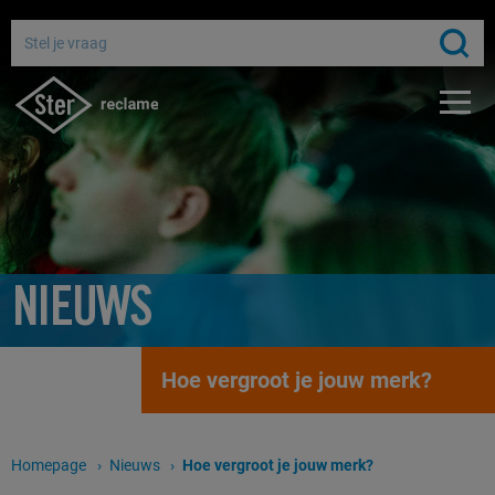
Adverteren bij de publieke omroep
Bereik miljoenen Nederlanders
Gratis media-advies
NIEUWS
Hoe vergroot je jouw merk?
Homepage
Nieuws
Huidige pagina:
Hoe vergroot je jouw merk?