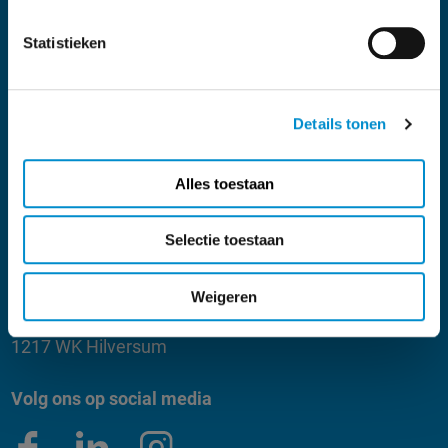
Statistieken
Mail
ster@ster.nl
Details tonen
Adres
Mediacentrum
Joop van den Endeplein 1
Alles toestaan
1217 WJ Hilversum
Routebeschrijving
Selectie toestaan
Adres leveranciers
Weigeren
Johnny Kraaijkampplantsoen 5
1217 WK Hilversum
Volg ons op social media