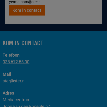
yerma.ham@ster.nl
Kom in contact
KOM IN CONTACT
Telefoon
035 672 55 00
Mail
ster@ster.nl
Adres
Mediacentrum
Joop van den Endeplein 1