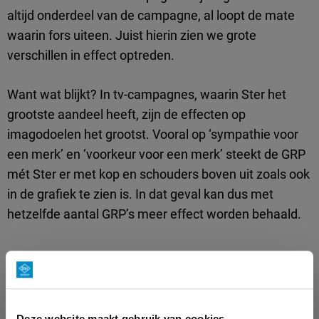
altijd onderdeel van de campagne, al loopt de mate
waarin fors uiteen. Juist hierin zien we grote
verschillen in effect optreden.
Want wat blijkt? In tv-campagnes, waarin Ster het
grootste aandeel heeft, zijn de effecten op
imagodoelen het grootst. Vooral op ‘sympathie voor
een merk’ en ‘voorkeur voor een merk’ steekt de GRP
mét Ster er met kop en schouders boven uit zoals ook
in de grafiek te zien is. In dat geval kan dus met
hetzelfde aantal GRP’s meer effect worden behaald.
Kwaliteit programma heeft effect op
reclamebeleving
Deze website maakt gebruik van cookies