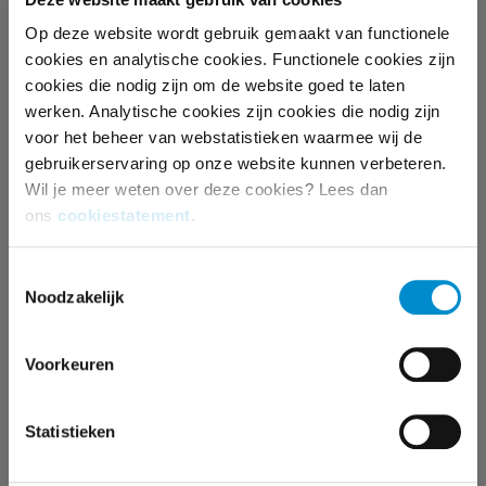
Al vaker hebben we bij Ster aangetoond dat hoe
Op deze website wordt gebruik gemaakt van functionele
hoger de waardering voor de programmaomgeving
cookies en analytische cookies. Functionele cookies zijn
waarin de commercial wordt uitgezonden, hoe groter
cookies die nodig zijn om de website goed te laten
de intentie van de kijker om het product aan te
werken. Analytische cookies zijn cookies die nodig zijn
voor het beheer van webstatistieken waarmee wij de
schaffen. En daar gaat het natuurlijk om. Zelfs in het
gebruikerservaring op onze website kunnen verbeteren.
onderbewustzijn blijkt eenzelfde commercial
Wil je meer weten over deze cookies? Lees dan
effectiever te zijn bij het ene dan bij het andere
ons
cookiestatement
.
programma blijkt uit van neuromarketingonderzoek
van Neurensics. Het succes van een campagne gaat
Toestemmingsselectie
dus niet alleen om bereik en de creatieve kracht van
Noodzakelijk
een commercial, maar ook om de omgeving waarin
de boodschap wordt uitgezonden.
Voorkeuren
“Het is goed dat Ster de nadruk legt op kwalitatieve
Statistieken
aspecten. Het draait niet alleen meer om het aantal
GRP’s dat je scoort, kwalitatieve aspecten gaan een