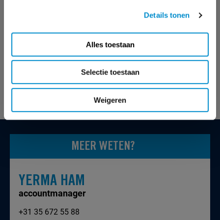
steeds belangrijker rol spelen,” Harry Dekker, Media
Details tonen
Director bij Unilever.
Alles toestaan
Kortom; kwaliteit wordt niet alleen steeds belangrijker,
inkopen op kwaliteit loont vooral ook. Meer weten? Ik
Selectie toestaan
vertel je er graag over.
Weigeren
MEER WETEN?
YERMA HAM
accountmanager
+31 35 672 55 88