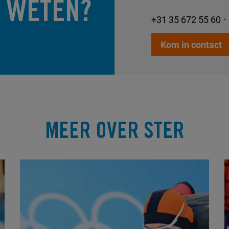
 WETEN?
+31 35 672 55 60
Kom in contact
MEER OVER STER