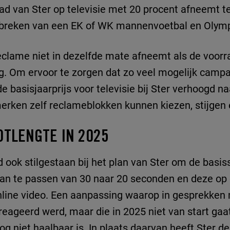
d van Ster op televisie met 20 procent afneemt t
breken van een EK of WK mannenvoetbal en Olymp
lame niet in dezelfde mate afneemt als de voorraa
og. Om ervoor te zorgen dat zo veel mogelijk camp
 basisjaarprijs voor televisie bij Ster verhoogd n
merken zelf reclameblokken kunnen kiezen, stijgen
OTLENGTE IN 2025
 ook stilgestaan bij het plan van Ster om de basis
an te passen van 30 naar 20 seconden en deze op d
nline video. Een aanpassing waarop in gesprekken
ereageerd werd, maar die in 2025 niet van start ga
og niet haalbaar is. In plaats daarvan heeft Ster 