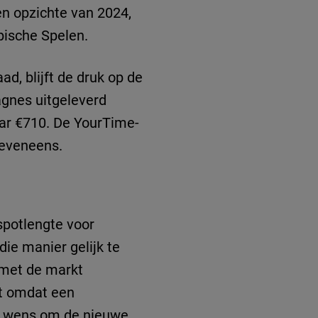
en opzichte van 2024,
ische Spelen.
d, blijft de druk op de
agnes uitgeleverd
aar €710. De YourTime-
 eveneens.
spotlengte voor
ie manier gelijk te
 met de markt
at omdat een
de wens om de nieuwe