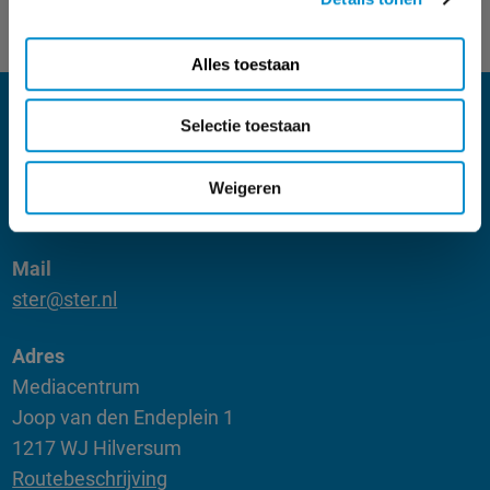
GOED IDEE IS
Alles toestaan
KOM IN CONTACT
Selectie toestaan
Telefoon
Weigeren
035 672 55 00
Mail
ster@ster.nl
Adres
Mediacentrum
Joop van den Endeplein 1
1217 WJ Hilversum
Routebeschrijving