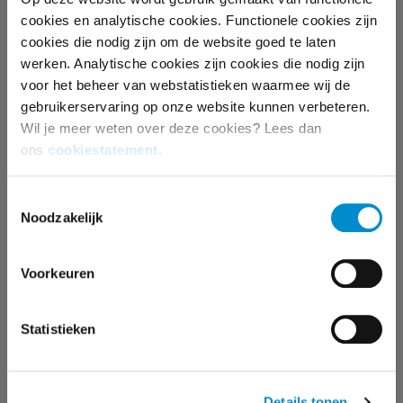
cookies en analytische cookies. Functionele cookies zijn
cookies die nodig zijn om de website goed te laten
werken. Analytische cookies zijn cookies die nodig zijn
voor het beheer van webstatistieken waarmee wij de
gebruikerservaring op onze website kunnen verbeteren.
LUISTERCIJFERS: NPO RADIO 2
Wil je meer weten over deze cookies? Lees dan
DOMINEERT
ons
cookiestatement
.
Toestemmingsselectie
Noodzakelijk
Voorkeuren
Statistieken
3 REDENEN WAAROM DE
COMBINATIE VAN RADIO EN TV EEN
Details tonen