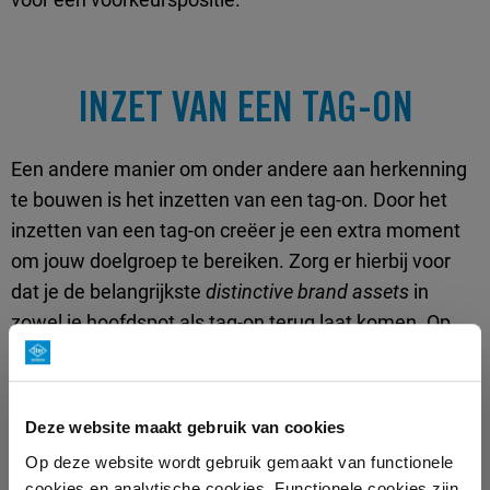
INZET VAN EEN TAG-ON
Een andere manier om onder andere aan herkenning
te bouwen is het inzetten van een tag-on. Door het
inzetten van een tag-on creëer je een extra moment
om jouw doelgroep te bereiken. Zorg er hierbij voor
dat je de belangrijkste
distinctive brand assets
in
zowel je hoofdspot als tag-on terug laat komen. Op
deze manier wordt het verwerkingsproces bij de
ontvanger meerdere malen geactiveerd en worden
het merk en de boodschap sterker opgeslagen in het
Deze website maakt gebruik van cookies
geheugen.
Op deze website wordt gebruik gemaakt van functionele
cookies en analytische cookies. Functionele cookies zijn