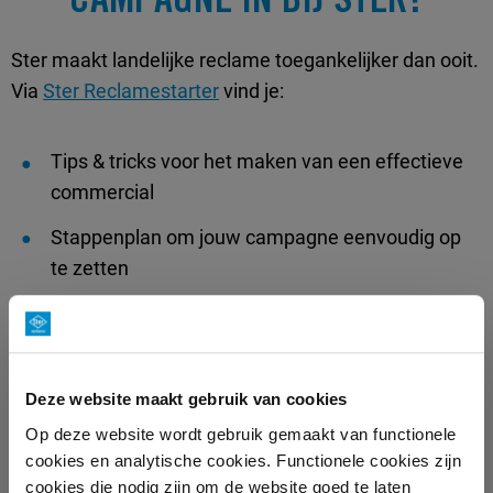
CAMPAGNE IN BIJ STER?
Ster maakt landelijke reclame toegankelijker dan ooit.
Via
Ster Reclamestarter
vind je:
Tips & tricks voor het maken van een effectieve
commercial
Stappenplan om jouw campagne eenvoudig op
te zetten
Budgetcalculator om inzicht te krijgen in jouw
mogelijkheden
Deze website maakt gebruik van cookies
Op deze website wordt gebruik gemaakt van functionele
cookies en analytische cookies. Functionele cookies zijn
cookies die nodig zijn om de website goed te laten