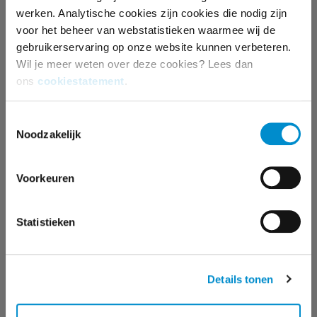
werken. Analytische cookies zijn cookies die nodig zijn
MEER WETEN?
voor het beheer van webstatistieken waarmee wij de
gebruikerservaring op onze website kunnen verbeteren.
DAPHNE MYLONAS
Wil je meer weten over deze cookies? Lees dan
ons
cookiestatement
.
accountmanager
+31 35 672 55 16
Toestemmingsselectie
daphne.mylonas@ster.nl
Noodzakelijk
Kom in contact
Voorkeuren
Statistieken
MEER OVER ADVERTEREN BIJ
Details tonen
STER