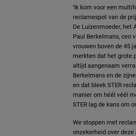
‘Ik kom voor een multif
reclamespot van de prij
De Luizenmoeder, het Ac
Paul Berkelmans, ceo v
vrouwen boven de 45 jaar
merkten dat het grote p
altijd aangenaam verras
Berkelmans en de zijn
en dat bleek STER recl
manier om héél véél me
STER lag de kans om on
We stoppen met reclames
onzekerheid over deze i