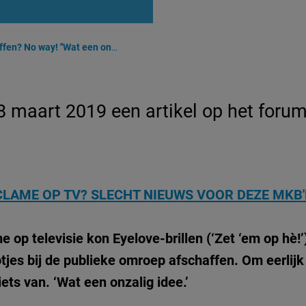
way! ''Wat een onzalig idee!''
aart 2019 een artikel op het forum 
CLAME OP TV? SLECHT NIEUWS VOOR DEZE MKB'
 op televisie kon Eyelove-brillen (‘Zet ‘em op hè!’)
jes bij de publieke omroep afschaffen. Om eerlijk t
ts van. ‘Wat een onzalig idee.’