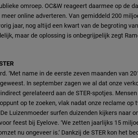
 publieke omroep. OC&W reageert daarmee op de da
 meer online adverteren. Van gemiddeld 200 miljo
orig jaar, nog altijd een kwart van de begroting v
delijk, maar de oplossing is onbegrijpelijk zegt R
 STER
verd. ‘Met name in de eerste zeven maanden van 201
 geweest. In september zagen we al dat onze verk
 indirect gerelateerd aan de STER-spotjes. Mense
oppunt op te zoeken, vlak nadat onze reclame op t
e Luizenmoeder surfen duizenden kijkers naar on
or feest bij Eyelove. ‘We zetten jaarlijks 15 milj
omzet nu ongeveer is.’ Dankzij de STER kon het bed