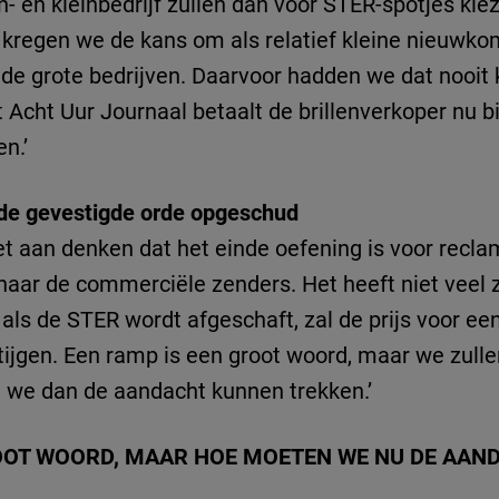
- en kleinbedrijf zullen dan voor STER-spotjes kiez
r kregen we de kans om als relatief kleine nieuwk
s de grote bedrijven. Daarvoor hadden we dat nooit
Acht Uur Journaal betaalt de brillenverkoper nu bi
en.’
 de gevestigde orde opgeschud
t aan denken dat het einde oefening is voor reclam
naar de commerciële zenders. Het heeft niet veel 
als de STER wordt afgeschaft, zal de prijs voor ee
ijgen. Een ramp is een groot woord, maar we zulle
 we dan de aandacht kunnen trekken.’
ROOT WOORD, MAAR HOE MOETEN WE NU DE AAN