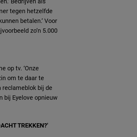
en.’ Bedrijven als
omer tegen hetzelfde
 kunnen betalen.’ Voor
jvoorbeeld zo’n 5.000
e op tv. ‘Onze
zin om te daar te
n reclameblok bij de
n bij Eyelove opnieuw
DACHT TREKKEN?'