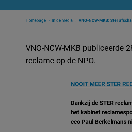
Homepage
In de media
Huidige pagina:
VNO-NCW-MKB: Ster afschaffen? No 
VNO-NCW-MKB publiceerde 28 m
reclame op de NPO.
NOOIT MEER STER RE
Dankzij de STER reclame
het kabinet reclamespot
ceo Paul Berkelmans nie