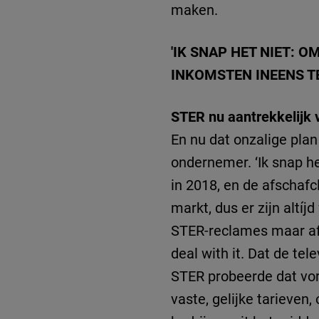
maken.
'IK SNAP HET NIET: 
INKOMSTEN INEENS T
STER nu aantrekkelijk 
En nu dat onzalige pla
ondernemer. ‘Ik snap h
in 2018, en de afschaf
markt, dus er zijn altí
STER-reclames maar afs
deal with it. Dat de te
STER probeerde dat vor
vaste, gelijke tarieven