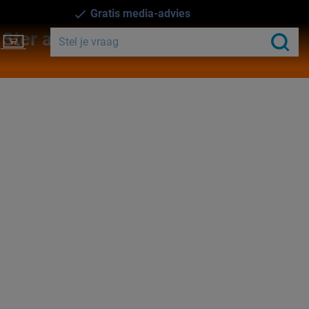
Gratis media-advies
er afschaffen? No way! ''Wat een