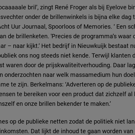
ocaaaaale bril’, zingt René Froger als bij Eyelove 
svechter onder de brillenwinkels is bijna elke dag 
ht Uur Journaal, Spoorloos of Memories. ‘ Een scho
an de brillenketen. 'Precies de programma’s waar
 – naar kijkt.’ Het bedrijf in Nieuwkuijk bestaat nu
ubliek ons nog steeds niet kende. Terwijl klanten d
t waren door de prijskwaliteitverhouding. Daar lag
en onderzochten naar welk massamedium hun doelg
ame te zijn. Berkelmans: ‘Adverteren op de publiek
nsen te bereiken voor een product dat zichzelf al 
szelf en onze brillen bekender te maken.’
 op de publieke netten zodat de politiek niet lan
nkomsten. Dat lijkt de inhoud te gaan worden van 