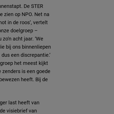
binnenstapt. De STER
te zien op NPO. Net na
t in de roos’, vertelt
 onze doelgroep –
 zo'n acht jaar. ‘We
ie bij ons binnenliepen
 dus een discrepantie.’
roep het meest kijkt
e zenders is een goede
bewezen heeft. Bij de
ger last heeft van
de visiebrief van