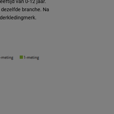
eftijd van 0-12 jaar.
t dezelfde branche. Na
nderkledingmerk.