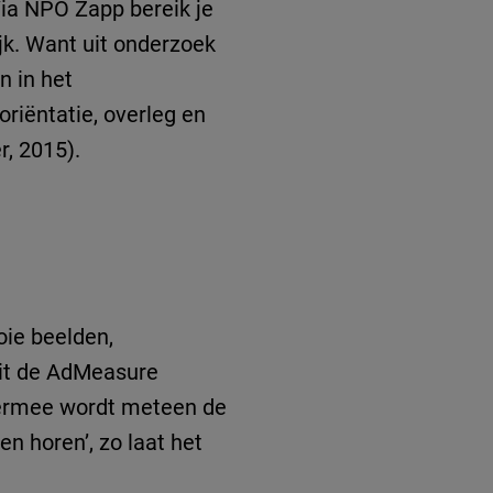
Via NPO Zapp bereik je
jk. Want uit onderzoek
n in het
oriëntatie, overleg en
r, 2015).
oie beelden,
 uit de AdMeasure
Hiermee wordt meteen de
en horen’, zo laat het