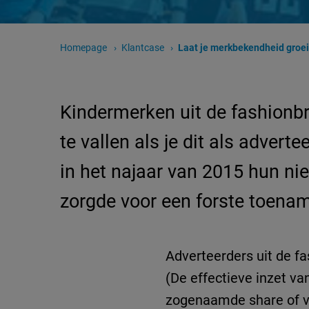
Homepage
Klantcase
Huidige pagina:
Laat je merkbekendheid groeien: ze
Kindermerken uit de fashionbr
te vallen als je dit als adver
in het najaar van 2015 hun nie
zorgde voor een forste toena
Adverteerders uit de f
(De effectieve inzet v
zogenaamde share of v