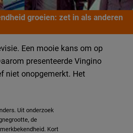
ndheid groeien: zet in als anderen
evisie. Een mooie kans om op
t. Daarom presenteerde Vingino
eef niet onopgemerkt. Het
nders. Uit onderzoek
gnegrootte, de
 merkbekendheid. Kort