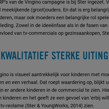
P’s van de Vingino campagne is bij Ster ingezet. 
 meekijkende (groot)ouders. En dat is erg belangri
kinderen, maar ook moeders een belangrijke rol spele
kleding. Zowel in de ideeënfase als in de fasen van 
invloed van tv-commercials op gezinsaankopen, Ste
KWALITATIEF STERKE UITING
ino is visueel aantrekkelijk voor kinderen met mo
en en een verhaal. Dat roept waardering op, blijkt
jn er andere kinderen in de commercial te zien. 
kinderen en het geeft ze een gevoel van ‘erbij will
tv-reclame (Ster & YoungWorks, 2014) zien.