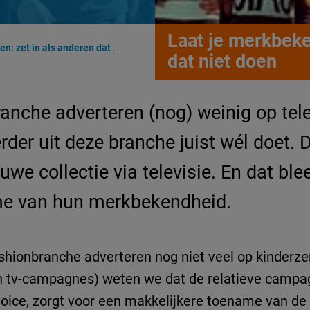
Laat je merkbeke
t in als anderen dat niet doen
dat niet doen
anche adverteren (nog) weinig op tel
teerder uit deze branche juist wél doe
uwe collectie via televisie. En dat bl
me van hun merkbekendheid.
ashionbranche adverteren nog niet veel op kinderze
an tv-campagnes) weten we dat de relatieve campa
oice, zorgt voor een makkelijkere toename van de