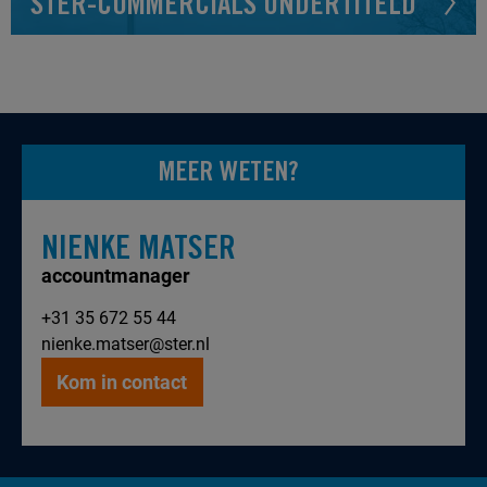
STER-COMMERCIALS ONDERTITELD
MEER WETEN?
NIENKE MATSER
accountmanager
+31 35 672 55 44
nienke.matser@ster.nl
Kom in contact