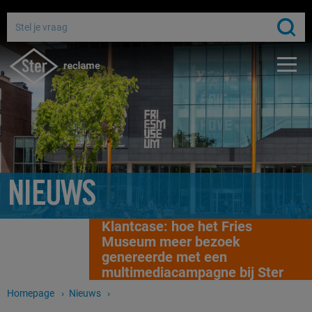
Adverteren bij de publieke omroep
Bereik miljoenen Nederlanders
Gratis media-advies
NIEUWS
Klantcase: hoe het Fries
Museum meer bezoek
genereerde met een
multimediacampagne bij Ster
Homepage
Nieuws