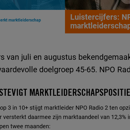
Luistercijfers: N
terkt marktleiderschap
marktleiderscha
ers van juli en augustus bekendgemaa
 waardevolle doelgroep 45-65. NPO Radi
RSTEVIGT MARKTLEIDERSCHAPSPOSITI
top 3 in 10+ stijgt marktleider NPO Radio 2 ten opz
versterkt daarmee zijn marktaandeel van 12,3% in j
lopen twee maanden: