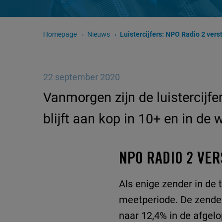
Homepage
Nieuws
Huidige pagina:
Luistercijfers: NPO Radio 2 vers
22 september 2020
Vanmorgen zijn de luistercijf
blijft aan kop in 10+ en in de
NPO RADIO 2 VE
Als enige zender in de 
meetperiode. De zender 
naar 12,4% in de afge