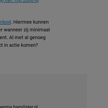
anbod
. Hiermee kunnen
ter wanneer zij minimaal
ent. Al met al genoeg
ct in actie komen?
yerma.ham@ster.nl