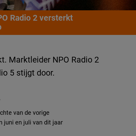
PO Radio 2 versterkt
p
kt. Marktleider NPO Radio 2
o 5 stijgt door.
E
ichte van de vorige
uni en juli van dit jaar