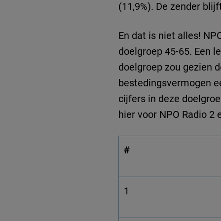
(11,9%). De zender bli
En dat is niet alles! N
doelgroep 45-65. Een l
doelgroep zou gezien de
bestedingsvermogen een 
cijfers in deze doelgr
hier voor NPO Radio 2 e
#
1