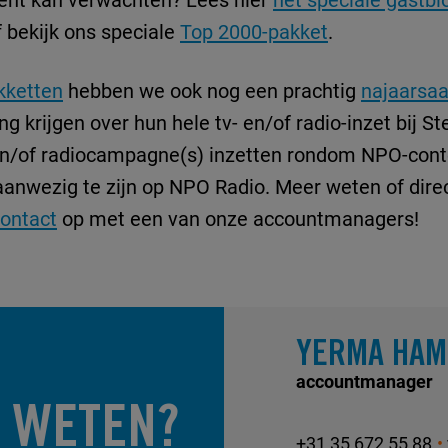
 bekijk ons speciale
Top 2000-pakket
.
kketten
hebben we ook nog een prachtig
najaarsa
g krijgen over hun hele tv- en/of radio-inzet bij S
en/of radiocampagne(s) inzetten rondom NPO-cont
aanwezig te zijn op NPO Radio. Meer weten of dire
ontact
op met een van onze accountmanagers!
YERMA HAM
accountmanager
 WETEN?
+31 35 672 55 88