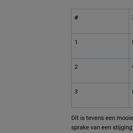
#
1
2
3
Dit is tevens een mooie 
sprake van een stijging