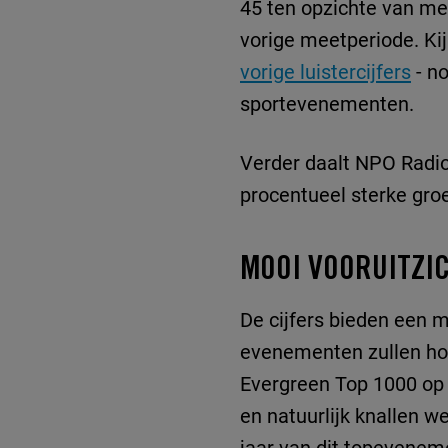
45 ten opzichte van mei
vorige meetperiode. Kij
vorige luistercijfers
- no
sportevenementen.
Verder daalt NPO Radio
procentueel sterke groe
MOOI VOORUITZI
De cijfers bieden een 
evenementen zullen hor
Evergreen Top 1000 op 
en natuurlijk knallen w
jaar van dit topevenem