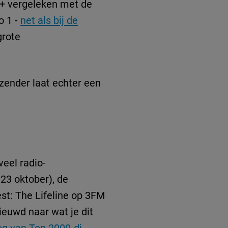
10+ vergeleken met de
o 1 -
net als bij de
grote
zender laat echter een
eel radio-
23 oktober), de
t: The Lifeline op 3FM
ieuwd naar wat je dit
og van Top 2000-dj