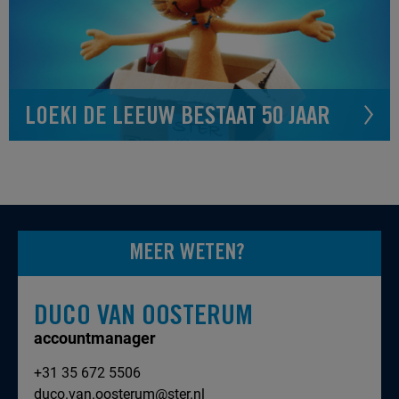
LOEKI DE LEEUW BESTAAT 50 JAAR
MEER WETEN?
DUCO VAN OOSTERUM
accountmanager
+31 35 672 5506
duco.van.oosterum@ster.nl