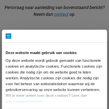
Persvraag naar aanleiding van bovenstaand bericht?
Neem dan
contact
op.
MEER WETEN?
Deze website maakt gebruik van cookies
REMCO VERWEIJ
Op deze website wordt gebruik gemaakt van functionele
accountmanager
cookies en analytische cookies. Functionele cookies zijn
cookies die nodig zijn om de website goed te laten
+31 35 672 55 91
werken. Analytische cookies zijn cookies die nodig zijn
remco.verweij@ster.nl
voor het beheer van webstatistieken waarmee wij de
Kom in contact
gebruikerservaring op onze website kunnen verbeteren.
Wil je meer weten over deze cookies? Lees dan
ons
cookiestatement
.