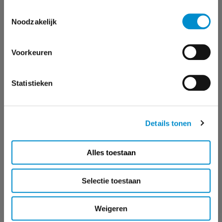
Toestemmingsselectie
Credits tv-commercial: Roorda Reclamebureau
Noodzakelijk
Credits radiocommercial: FCB Amsterdam
Voorkeuren
Statistieken
MEER OVER STER
Details tonen
Alles toestaan
Selectie toestaan
IS JOUW BEDRIJF KLAAR VOOR HET
Weigeren