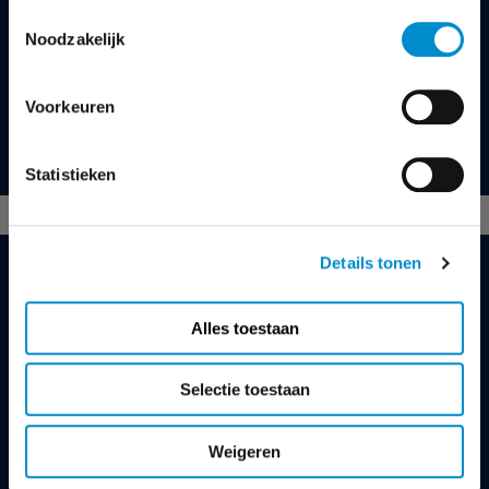
Toestemmingsselectie
Noodzakelijk
OMROEP
BNNVARA
Voorkeuren
Statistieken
Details tonen
MEER WETEN?
Alles toestaan
KEES-JAN VAN RULER
Selectie toestaan
accountmanager
+31 35 672 55 64
Weigeren
kees-jan.van.ruler@ster.nl