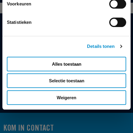
Voorkeuren
Statistieken
MEER WETEN?
Details tonen
NAOMI MEIJER
accountmanager
Alles toestaan
+31 35 672 55 83
naomi.meijer@ster.nl
Selectie toestaan
Kom in contact
Weigeren
KOM IN CONTACT