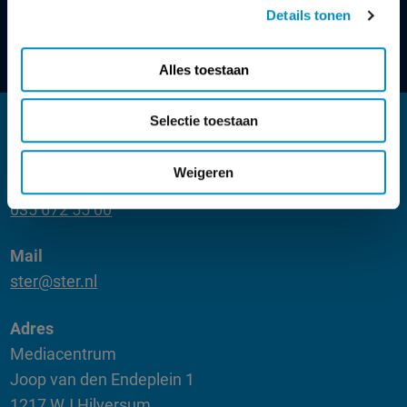
Kom in contact
Details tonen
Alles toestaan
Selectie toestaan
KOM IN CONTACT
Weigeren
Telefoon
035 672 55 00
Mail
ster@ster.nl
Adres
Mediacentrum
Joop van den Endeplein 1
1217 WJ Hilversum