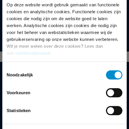
Op deze website wordt gebruik gemaakt van functionele
cookies en analytische cookies. Functionele cookies zijn
OMROEP
cookies die nodig zijn om de website goed te laten
EO
werken. Analytische cookies zijn cookies die nodig zijn
voor het beheer van webstatistieken waarmee wij de
gebruikerservaring op onze website kunnen verbeteren.
Wil je meer weten over deze cookies? Lees dan
ons
cookiestatement
.
Toestemmingsselectie
Noodzakelijk
MEER WETEN?
Voorkeuren
MALOU DEKKERS
accountmanager
Statistieken
+31 35 672 55 52
malou.dekkers@ster.nl