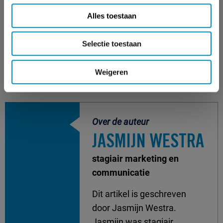
+31 35 672 55 52
Alles toestaan
malou.dekkers@ster.nl
Kom in contact
Selectie toestaan
Weigeren
Over de auteur
JASMIJN WESTRA
stagiair marketing en
communicatie
Dit artikel is geschreven
door Jasmijn Westra.
Jasmijn was stagiair