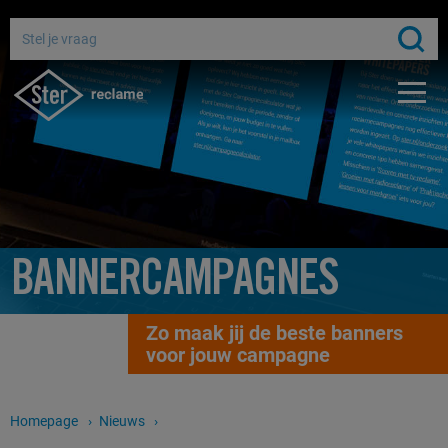
Adverteren bij de publieke omroep
Bereik miljoenen Nederlanders
Gratis media-advies
BANNERCAMPAGNES
Zo maak jij de beste banners
voor jouw campagne
Homepage
Nieuws