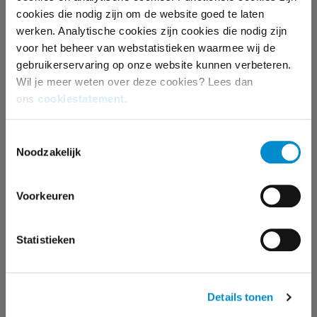
cookies die nodig zijn om de website goed te laten
gaat om het creëren van banners. Onze
werken. Analytische cookies zijn cookies die nodig zijn
medewerkers staan voor je klaar om je advies te
voor het beheer van webstatistieken waarmee wij de
geven en te helpen. Voor meer informatie, neem
gebruikerservaring op onze website kunnen verbeteren.
dan
contact
met ons op.
Wil je meer weten over deze cookies? Lees dan
ons
cookiestatement
.
Deel dit artikel
Toestemmingsselectie
Noodzakelijk
Voorkeuren
MEER WETEN?
Statistieken
MALOU DEKKERS
Details tonen
accountmanager