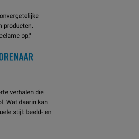
onvergetelijke
n producten.
reclame op."
OORENAAR
rte verhalen die
ol. Wat daarin kan
ele stijl: beeld- en