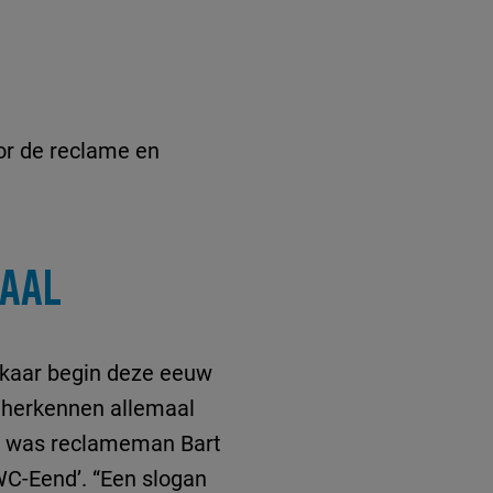
or de reclame en
AAL
lkaar begin deze eeuw
n herkennen allemaal
Zo was reclameman Bart
WC-Eend’. “Een slogan